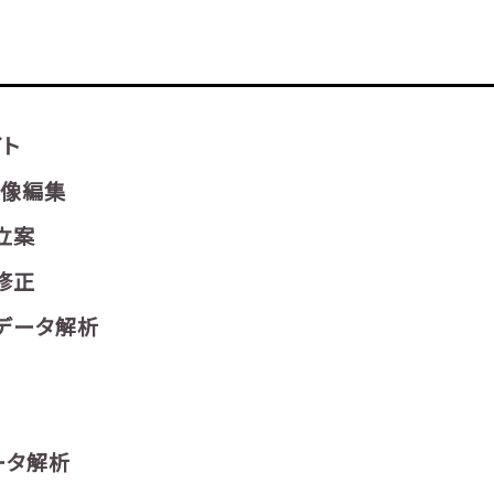
イト
画像編集
立案
修正
データ解析
ータ解析